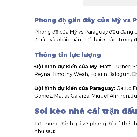
Phong độ gần đây của Mỹ vs
Phong độ của Mỹ vs Paraguay đều đang có c
2 trận và phải nhận thất bại 3 trận, trong
Thông tin lực lượng
Đội hình dự kiến của Mỹ:
Matt Turner; Se
Reyna; Timothy Weah, Folarin Balogun, Chr
Đội hình dự kiến của Paraguay:
Gatito F
Gomez, Matias Galarza; Miguel Almiron, Jul
Soi kèo nhà cái trận đ
Từ những đánh giá về phong độ có thể t
như sau: