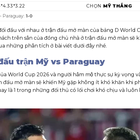
4*4.33*3.22
CHỌN
MỸ THẮNG
 – Paraguay
:
1-0
 đối đầu với nhau ở trận đấu mở màn của bảng D World
 khách trên sân của đồng chủ nhà ở trận đấu mở màn sẽ
qua những phân tích ở bài viết dưới đây nhé.
đấu trận Mỹ vs Paraguay
của World Cup 2026 và người hâm mộ thực sự kỳ vọng vào 
n đấu mở màn sẽ khiến Mỹ gặp không ít khó khăn khi 
là 1 trong những đối thủ có lối chơi khó chịu và luôn l