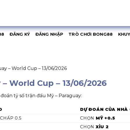
88
ĐĂNG KÝ
ĐĂNG NHẬP
TRÒ CHƠI BONG88
KHUY
guay – World Cup – 13/06/2026
y – World Cup – 13/06/2026
 đoán tỷ số trận đấu Mỹ – Paraguay:
O
DỰ ĐOÁN CỦA NHÀ 
 CHẤP 0.5
CHỌN
MỸ +0.5
CHỌN
XỈU 2