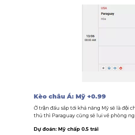
Kèo châu Á: Mỹ +0.99
Ở trận đấu sắp tới khả năng Mỹ sẽ là đội
thủ thì Paraguay cũng sẽ lui về phòng ngự l
Dự đoán: Mỹ chấp 0.5 trái