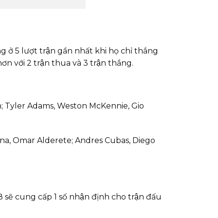
̉ 5 lượt trận gần nhất khi họ chỉ thắng
hơn với 2 trận thua và 3 trận thắng.
n; Tyler Adams, Weston McKennie, Gio
na, Omar Alderete; Andres Cubas, Diego
 sẽ cung cấp 1 số nhận định cho trận đấu