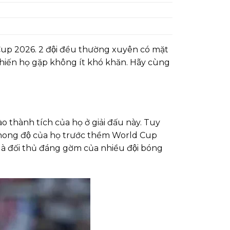
 Cup 2026. 2 đội đều thường xuyên có mặt
 khiến họ gặp không ít khó khăn. Hãy cùng
thành tích của họ ở giải đấu này. Tuy
phong độ của họ trước thềm World Cup
à đối thủ đáng gờm của nhiều đội bóng