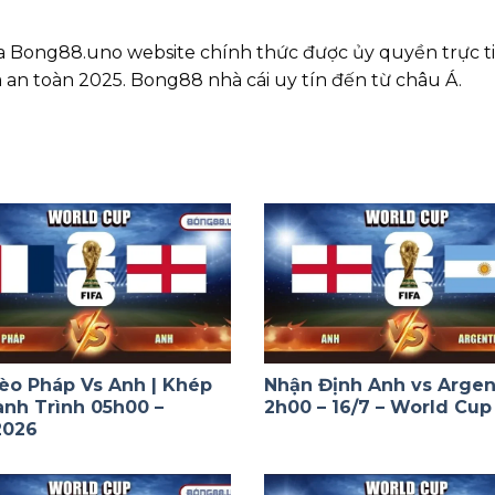
a Bong88.uno website chính thức được ủy quyền trực tiế
 an toàn 2025. Bong88 nhà cái uy tín đến từ châu Á.
èo Pháp Vs Anh | Khép
Nhận Định Anh vs Argen
ành Trình 05h00 –
2h00 – 16/7 – World Cup
2026