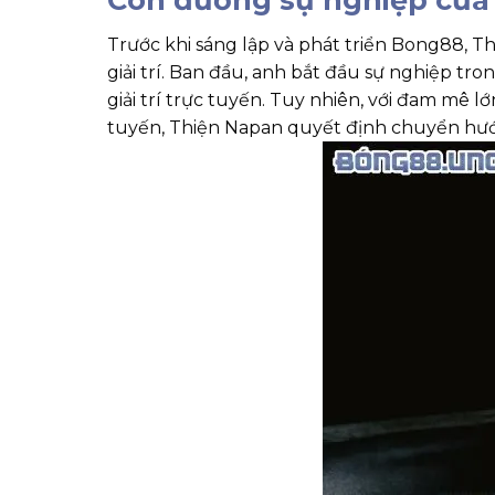
Trước khi sáng lập và phát triển Bong88, T
giải trí. Ban đầu, anh bắt đầu sự nghiệp 
giải trí trực tuyến. Tuy nhiên, với đam mê 
tuyến, Thiện Napan quyết định chuyển hướ