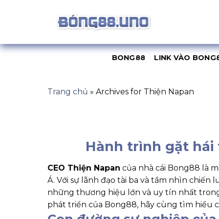
Bỏ
qua
nội
dung
BONG88
LINK VÀO BONG
Trang chủ
»
Archives for Thiện Napan
Hành trình gặt há
CEO Thiện Napan
của nhà cái Bong88 là mộ
Á. Với sự lãnh đạo tài ba và tầm nhìn chiến
những thương hiệu lớn và uy tín nhất tron
phát triển của Bong88, hãy cùng tìm hiểu chi
Con đường sự nghiệp của