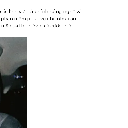
ác lĩnh vực tài chính, công nghệ và
hẩm phần mềm phục vụ cho nhu cầu
h mẽ của thị trường cá cược trực