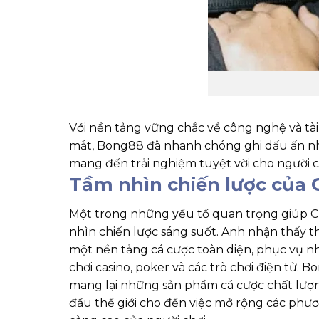
Với nền tảng vững chắc về công nghệ và tài
mắt, Bong88 đã nhanh chóng ghi dấu ấn nhờ
mang đến trải nghiệm tuyệt vời cho người c
Tầm nhìn chiến lược của
Một trong những yếu tố quan trọng giúp 
nhìn chiến lược sáng suốt. Anh nhận thấy t
một nền tảng cá cược toàn diện, phục vụ nh
chơi casino, poker và các trò chơi điện tử.
mang lại những sản phẩm cá cược chất lượng
đầu thế giới cho đến việc mở rộng các phư