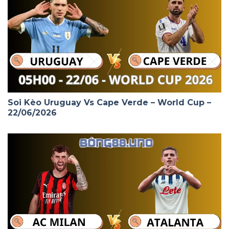
Soi Kèo Uruguay Vs Cape Verde – World Cup –
22/06/2026