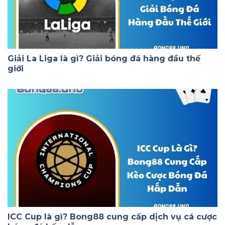
Giải La Liga là gì? Giải bóng đá hàng đầu thế
giới
ICC Cup là gì? Bong88 cung cấp dịch vụ cá cược