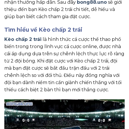
nhận thưởng hấp dẫn. Sau đây
bong88.uno
sẽ giới
thiệu đến bạn Kèo chấp 2 trái chi tiết, dễ hiểu và
giúp bạn biết cách tham gia đặt cược.
Tìm hiểu về Kèo chấp 2 trái
Kèo chấp 2 trái
là hình thức cá cược thể thao phổ
biến trong trong lĩnh vực cá cược online, được nhà
cái áp dụng dựa trên sự chênh lệch thực lực rõ ràng
từ 2 đội bóng. Khi đặt cược với Kèo chấp 2 trái, đội
mà bạn đặt cược sẽ bắt đầu trận đấu với 2 trái
chênh lệch so với đối thủ. Điều này đồng nghĩa với
đội bạn dành niềm tin cần giành chiến thắng với tối
thiểu cách biệt 2 bàn thì bạn mới thắng cược.