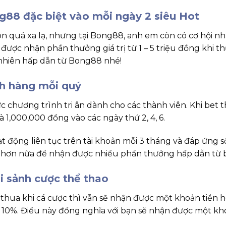
88 đặc biệt vào mỗi ngày 2 siêu Hot
n quá xa lạ, nhưng tại Bong88, anh em còn có cơ hội nh
được nhận phần thưởng giá trị từ 1 – 5 triệu đồng khi th
nhiên hấp dẫn từ Bong88 nhé!
h hàng mỗi quý
 chương trình tri ân dành cho các thành viên. Khi bet t
1,000,000 đồng vào các ngày thứ 2, 4, 6.
 động liên tục trên tài khoản mỗi 3 tháng và đáp ứng số
 hơn nữa để nhận được nhiều phần thưởng hấp dẫn từ 
i sảnh cược thể thao
thua khi cá cược thì vẫn sẽ nhận được một khoản tiền hoà
10%. Điều này đồng nghĩa với bạn sẽ nhận được một kho