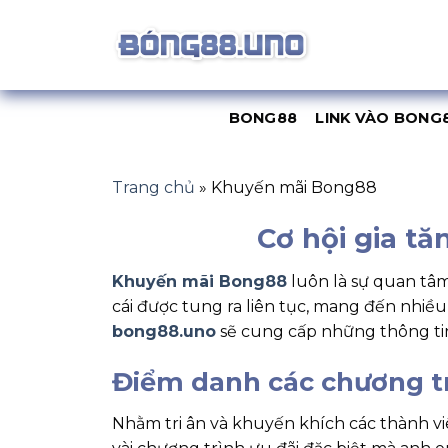
Bỏ
qua
nội
dung
BONG88
LINK VÀO BONG
Trang chủ
»
Khuyến mãi Bong88
Cơ hội gia t
Khuyến mãi Bong88
luôn là sự quan tâm
cái được tung ra liên tục, mang đến nhiều 
bong88.uno
sẽ cung cấp những thông tin 
Điểm danh các chương t
Nhằm tri ân và khuyến khích các thành v