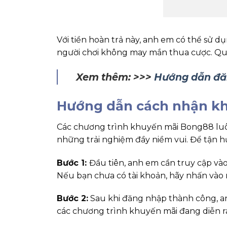
Với tiền hoàn trả này, anh em có thể sử
người chơi không may mắn thua cược. Qua
Xem thêm: >>>
Hướng dẫn đă
Hướng dẫn cách nhận kh
Các chương trình khuyến mãi Bong88 luô
những trải nghiệm đầy niềm vui. Để tận h
Bước 1:
Đầu tiên, anh em cần truy cập và
Nếu bạn chưa có tài khoản, hãy nhấn vào 
Bước 2:
Sau khi đăng nhập thành công, an
các chương trình khuyến mãi đang diễn r