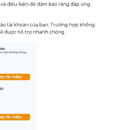
và điều kiện để đảm bảo rằng đáp ứng
vào tài khoản của bạn. Trưởng hợp không
ể được hỗ trợ nhanh chóng.