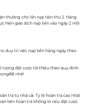
ận thưởng cho lần nạp tiền thứ 2. Hàng
ực hiện giao dịch nạp tiền vào ngày 2 mỗi
hủ duy trì việc nạp tiền hàng ngày theo
 lượng đặt cược tối thiểu theo quy định.
bong88 nhé!
n trả từ nhà cái. Tỷ lệ hoàn trả cao nhất
ản tiền hoàn trả khổng lồ nếu đặt cược