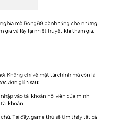
à ý nghĩa mà Bong88 dành tặng cho những
 và lấy lại nhiệt huyết khi tham gia.
 Không chỉ về mặt tài chính mà còn là
ớc đơn giản sau:
nhập vào tài khoản hội viên của mình.
tài khoản.
ủ. Tại đây, game thủ sẽ tìm thấy tất cả