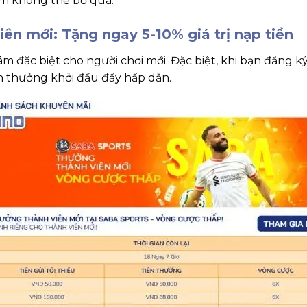
em không thể bỏ qua:
n mới: Tặng ngay 5-10% giá trị nạp tiền
ặc biệt cho người chơi mới. Đặc biệt, khi bạn đăng ký v
n thưởng khởi đầu đầy hấp dẫn.