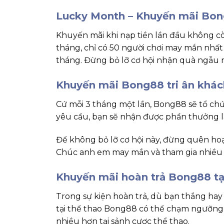
Lucky Month – Khuyến mãi Bong
Khuyến mãi khi nạp tiền lần đầu không cò
tháng, chỉ có 50 người chơi may mắn nhất 
tháng. Đừng bỏ lỡ cơ hội nhận quà ngẫu 
Khuyến mãi Bong88 tri ân khác
Cứ mỗi 3 tháng một lần, Bong88 sẽ tổ chức
yêu cầu, bạn sẽ nhận được phần thưởng là 
Để không bỏ lỡ cơ hội này, đừng quên hoạt
Chúc anh em may mắn và tham gia nhiều
Khuyến mãi hoàn trả Bong88 tạ
Trong sự kiện hoàn trả, dù bạn thắng hay 
tại thể thao Bong88 có thể chạm ngưỡng 
nhiều hơn tại sảnh cược thể thao.